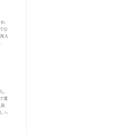
けれ
で公
・加入
.
用し
で選
業員
しっ