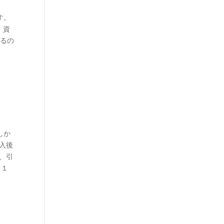
す。
・資
かるの
しか
入後
、引
え１