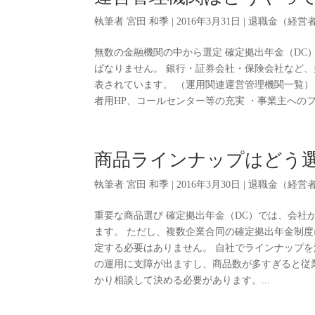
執筆者
宮田 和季
|
2016年3月31日
|
退職金（経営
無数の金融機関の中から選定 確定拠出年金（D
ばなりません。 銀行・証券会社・保険会社など
表されています。 （運用関連運営管理機関一覧）
者用HP、コールセンター等の充実 ・事業主へのフ
商品ラインナップはどう
執筆者
宮田 和季
|
2016年3月30日
|
退職金（経営
重要な商品選び 確定拠出年金（DC）では、会
ます。 ただし、複数企業合同の確定拠出年金制
定する必要はありません。 自社でラインナップ
の運用に支障が出ますし、商品数が多すぎると従
かり相談して決める必要があります。...