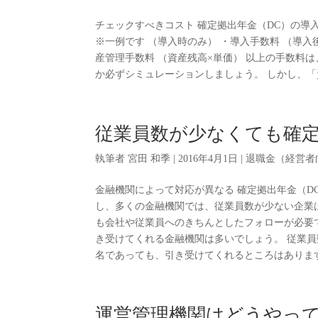
チェックすべきコスト 確定拠出年金（DC）の導
※一例です （導入時のみ） ・導入手数料 （導入
産管理手数料 （資産残高×単価） 以上の手数料
か必ずシミュレーションしましょう。 しかし、「
従業員数が少なくても確
執筆者
宮田 和季
|
2016年4月1日
|
退職金（経営者
金融機関によって対応が異なる 確定拠出年金（D
し、多くの金融機関では、従業員数が少ない企業
も会社や従業員へのきちんとしたフォローが必要
き受けてくれる金融機関は多いでしょう。 従業
名であっても、引き受けてくれるところはあります。
運営管理機関はどうやっ