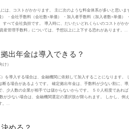
入には、コストがかかります。 主に次のような料金体系が多いと思いま
後） ・会社手数料（会社数×単価） ・加入者手数料（加入者数×単価） 
は、すべて会社負担です。 導入時に、だいたいどれくらいのコストがか
資産管理手数料」については、予想以上に上下する恐れがあります。...
定拠出年金は導入できる？
向け）
C）を導入する場合は、金融機関に依頼して加入することになります。 
は断る場合があるようです。 確定拠出年金は、手数料が少ない割に、導
で、少人数の企業が相手では儲からないからです。 ５０人程度であれば
員数が少ない場合は、金融機関選定の選択肢が限られます。 しかし、例
...
て決める？